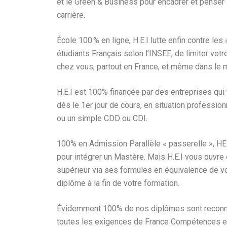
et le Green & Business pour encadrer et penser l
carrière.
École 100 % en ligne, H.E.I lutte enfin contre
étudiants Français selon l’INSEE, de limiter vot
chez vous, partout en France, et même dans le 
H.E.I est 100% financée par des entreprises qui 
dés le 1er jour de cours, en situation professio
ou un simple CDD ou CDI.
100% en Admission Parallèle « passerelle », H
pour intégrer un Mastère. Mais H.E.I vous ouvre
supérieur via ses formules en équivalence de v
diplôme à la fin de votre formation.
Évidemment 100% de nos diplômes sont reconnus 
toutes les exigences de France Compétences et 