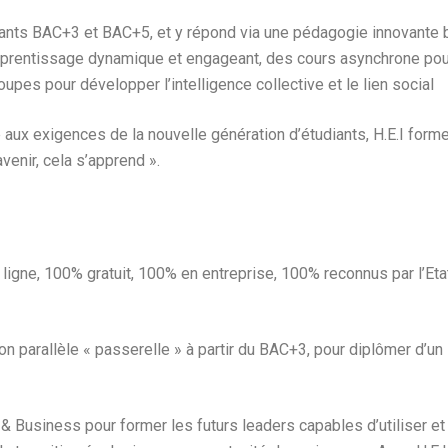
iants BAC+3 et BAC+5, et y répond via une pédagogie innovante b
pprentissage dynamique et engageant, des cours asynchrone pou
oupes pour développer l’intelligence collective et le lien social
aux exigences de la nouvelle génération d’étudiants, H.E.I form
venir, cela s’apprend ».
igne, 100% gratuit, 100% en entreprise, 100% reconnus par l’Etat
ion parallèle « passerelle » à partir du BAC+3, pour diplômer d’u
 & Business pour former les futurs leaders capables d’utiliser e