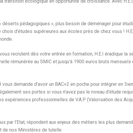
a transition écologique en opportunité de croissance. Avec H.E.I
 les « déserts pédagogiques », plus besoin de déménager pour ét
re choix d’études supérieures aux écoles prés de chez vous ! H.E
monde.
vous recrutent dès votre entrée en formation, H.E.I éradique la 
nnelle rémunérée au SMIC et jusqu’à 1900 euros bruts mensuels en 
EI vous demande d’avoir un BAC+2 en poche pour intégrer en 3i
 également ses portes si vous n’avez pas le niveau d’étude requi
os expériences professionnelles de V.A.P (Valorisation des Acqu
par l’Etat, répondent aux enjeux des métiers les plus demandé
de nos Ministères de tutelle.