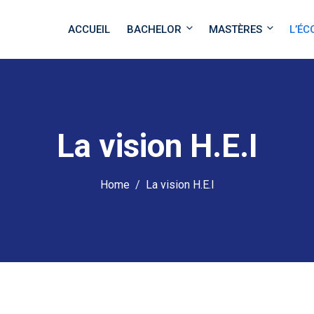
ACCUEIL
BACHELOR
MASTÈRES
L’ÉC
La vision H.E.I
Home
La vision H.E.I