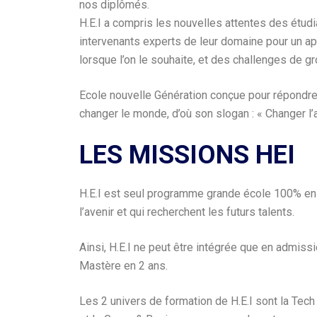
nos diplômés.
H.E.I a compris les nouvelles attentes des étud
intervenants experts de leur domaine pour un a
lorsque l’on le souhaite, et des challenges de gr
Ecole nouvelle Génération conçue pour répondre 
changer le monde, d’où son slogan : « Changer l’a
LES MISSIONS HEI
H.E.I est seul programme grande école 100% en l
l’avenir et qui recherchent les futurs talents.
Ainsi, H.E.I ne peut être intégrée que en admiss
Mastère en 2 ans.
Les 2 univers de formation de H.E.I sont la Tech