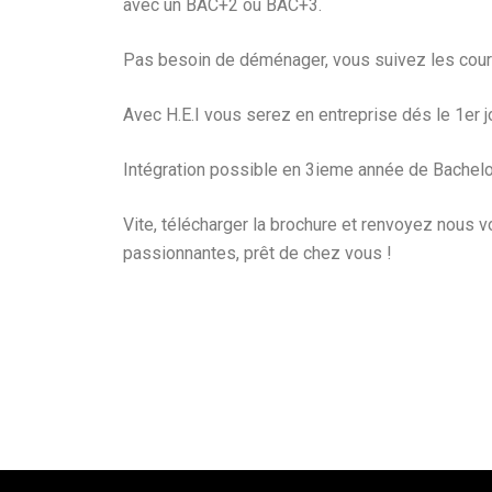
avec un BAC+2 ou BAC+3.
Pas besoin de déménager, vous suivez les cours 
Avec H.E.I vous serez en entreprise dés le 1er j
Intégration possible en 3ieme année de Bachelor
Vite, télécharger la brochure et renvoyez nous 
passionnantes, prêt de chez vous !